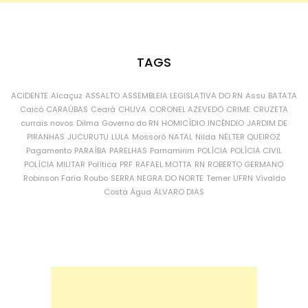
TAGS
ACIDENTE
Alcaçuz
ASSALTO
ASSEMBLEIA LEGISLATIVA DO RN
Assu
BATATA
Caicó
CARAÚBAS
Ceará
CHUVA
CORONEL AZEVEDO
CRIME
CRUZETA
currais novos
Dilma
Governo do RN
HOMICÍDIO
INCÊNDIO
JARDIM DE
PIRANHAS
JUCURUTU
LULA
Mossoró
NATAL
Nilda
NÉLTER QUEIROZ
Pagamento
PARAÍBA
PARELHAS
Parnamirim
POLÍCIA
POLÍCIA CIVIL
POLÍCIA MILITAR
Política
PRF
RAFAEL MOTTA
RN
ROBERTO GERMANO
Robinson Faria
Roubo
SERRA NEGRA DO NORTE
Temer
UFRN
Vivaldo
Costa
Água
ÁLVARO DIAS