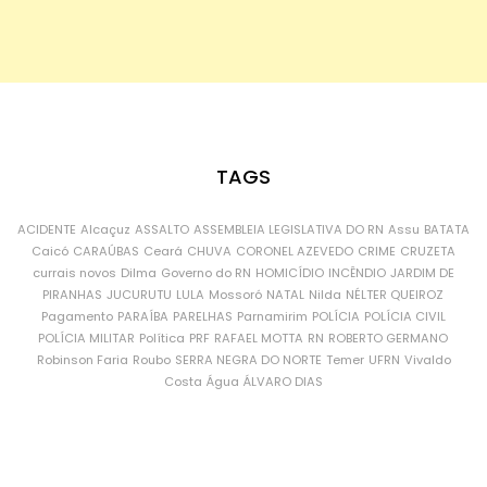
TAGS
ACIDENTE
Alcaçuz
ASSALTO
ASSEMBLEIA LEGISLATIVA DO RN
Assu
BATATA
Caicó
CARAÚBAS
Ceará
CHUVA
CORONEL AZEVEDO
CRIME
CRUZETA
currais novos
Dilma
Governo do RN
HOMICÍDIO
INCÊNDIO
JARDIM DE
PIRANHAS
JUCURUTU
LULA
Mossoró
NATAL
Nilda
NÉLTER QUEIROZ
Pagamento
PARAÍBA
PARELHAS
Parnamirim
POLÍCIA
POLÍCIA CIVIL
POLÍCIA MILITAR
Política
PRF
RAFAEL MOTTA
RN
ROBERTO GERMANO
Robinson Faria
Roubo
SERRA NEGRA DO NORTE
Temer
UFRN
Vivaldo
Costa
Água
ÁLVARO DIAS