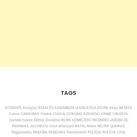
TAGS
ACIDENTE
Alcaçuz
ASSALTO
ASSEMBLEIA LEGISLATIVA DO RN
Assu
BATATA
Caicó
CARAÚBAS
Ceará
CHUVA
CORONEL AZEVEDO
CRIME
CRUZETA
currais novos
Dilma
Governo do RN
HOMICÍDIO
INCÊNDIO
JARDIM DE
PIRANHAS
JUCURUTU
LULA
Mossoró
NATAL
Nilda
NÉLTER QUEIROZ
Pagamento
PARAÍBA
PARELHAS
Parnamirim
POLÍCIA
POLÍCIA CIVIL