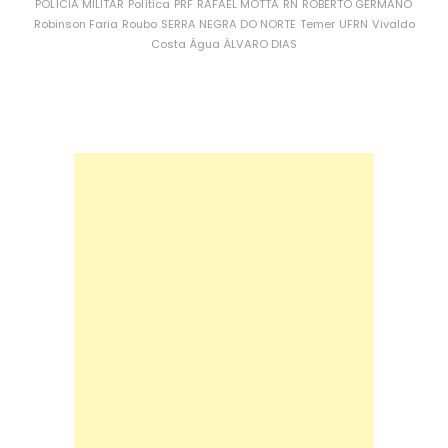
POLÍCIA MILITAR
Política
PRF
RAFAEL MOTTA
RN
ROBERTO GERMANO
Robinson Faria
Roubo
SERRA NEGRA DO NORTE
Temer
UFRN
Vivaldo
Costa
Água
ÁLVARO DIAS