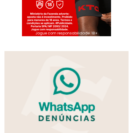
Jogue com responsabilidade. 18+