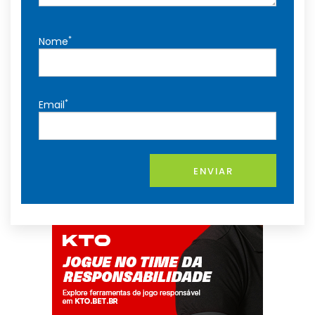
*
Nome
*
Email
ENVIAR