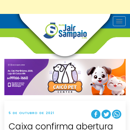
T
o
g
g
l
e
n
a
v
i
g
a
t
i
o
n
5 DE OUTUBRO DE 2021
Caixa confirma abertura