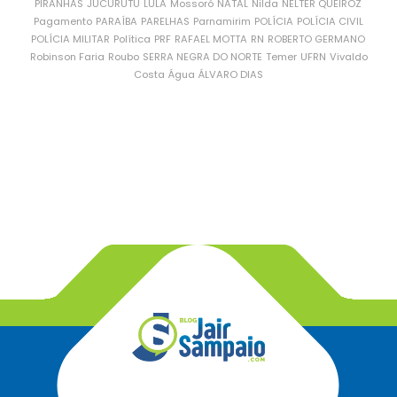
PIRANHAS
JUCURUTU
LULA
Mossoró
NATAL
Nilda
NÉLTER QUEIROZ
Pagamento
PARAÍBA
PARELHAS
Parnamirim
POLÍCIA
POLÍCIA CIVIL
POLÍCIA MILITAR
Política
PRF
RAFAEL MOTTA
RN
ROBERTO GERMANO
Robinson Faria
Roubo
SERRA NEGRA DO NORTE
Temer
UFRN
Vivaldo
Costa
Água
ÁLVARO DIAS