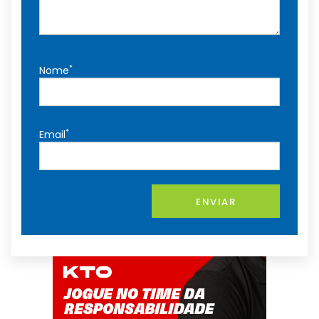
*
Nome
*
Email
ENVIAR