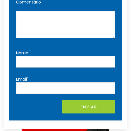
Comentário
*
Nome
*
Email
ENVIAR