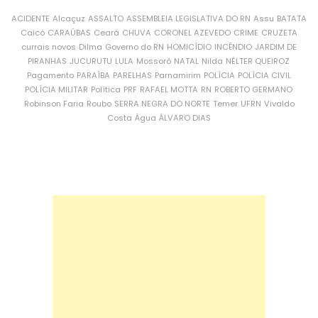
ACIDENTE
Alcaçuz
ASSALTO
ASSEMBLEIA LEGISLATIVA DO RN
Assu
BATATA
Caicó
CARAÚBAS
Ceará
CHUVA
CORONEL AZEVEDO
CRIME
CRUZETA
currais novos
Dilma
Governo do RN
HOMICÍDIO
INCÊNDIO
JARDIM DE
PIRANHAS
JUCURUTU
LULA
Mossoró
NATAL
Nilda
NÉLTER QUEIROZ
Pagamento
PARAÍBA
PARELHAS
Parnamirim
POLÍCIA
POLÍCIA CIVIL
POLÍCIA MILITAR
Política
PRF
RAFAEL MOTTA
RN
ROBERTO GERMANO
Robinson Faria
Roubo
SERRA NEGRA DO NORTE
Temer
UFRN
Vivaldo
Costa
Água
ÁLVARO DIAS