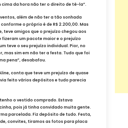
 cima da hora não ter o direito de tê-la”.
ventos, além de não ter a tão sonhada
, conforme o próprio é de R$ 2.200,00. Mas
, teve amigos que o prejuízo chegou aos
e fizeram um pacote maior e o prejuízo
m teve o seu prejuízo individual. Pior, no
r, mas sim em não ter a festa. Tudo que foi
 Uma pena”, desabafou.
line, conta que teve um prejuízo de quase
avia feito vários depósitos e tudo parecia
tenho o vestido comprado. Estava
inha, pois já tinha convidado muita gente.
ma parcelada. Fiz depósito de tudo. Festa,
ade, convites, tiramos as fotos para placa