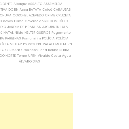
CIDENTE
Alcaçuz
ASSALTO
ASSEMBLEIA
ATIVA DO RN
Assu
BATATA
Caicó
CARAÚBAS
CHUVA
CORONEL AZEVEDO
CRIME
CRUZETA
is novos
Dilma
Governo do RN
HOMICÍDIO
NDIO
JARDIM DE PIRANHAS
JUCURUTU
LULA
ró
NATAL
Nilda
NÉLTER QUEIROZ
Pagamento
ÍBA
PARELHAS
Parnamirim
POLÍCIA
POLÍCIA
LÍCIA MILITAR
Política
PRF
RAFAEL MOTTA
RN
RTO GERMANO
Robinson Faria
Roubo
SERRA
DO NORTE
Temer
UFRN
Vivaldo Costa
Água
ÁLVARO DIAS