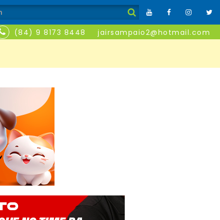
(84) 9 8173 8448
jairsampaio2@hotmail.com