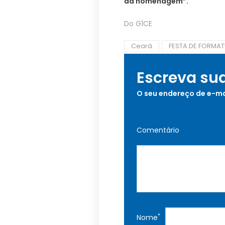
da homenagem”.
Do G1CE
Ceará
FESTA DE FORMA
Escreva su
O seu endereço de e-ma
Comentário
*
Nome