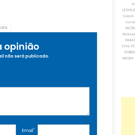
A
LEGISL
Ceará
curra
TURA
INCÊ
Mosso
PARA
a opinião
CIVIL
PO
ROBE
il não será publicado.
NEGRA 
*
Email