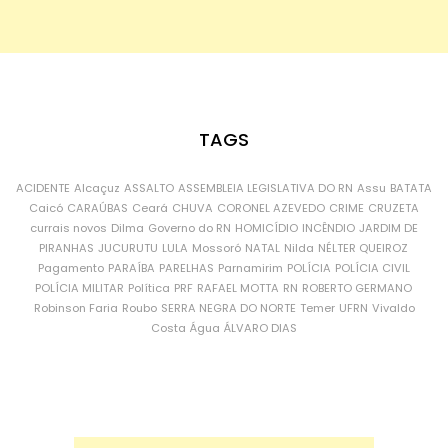
TAGS
ACIDENTE
Alcaçuz
ASSALTO
ASSEMBLEIA LEGISLATIVA DO RN
Assu
BATATA
Caicó
CARAÚBAS
Ceará
CHUVA
CORONEL AZEVEDO
CRIME
CRUZETA
currais novos
Dilma
Governo do RN
HOMICÍDIO
INCÊNDIO
JARDIM DE
PIRANHAS
JUCURUTU
LULA
Mossoró
NATAL
Nilda
NÉLTER QUEIROZ
Pagamento
PARAÍBA
PARELHAS
Parnamirim
POLÍCIA
POLÍCIA CIVIL
POLÍCIA MILITAR
Política
PRF
RAFAEL MOTTA
RN
ROBERTO GERMANO
Robinson Faria
Roubo
SERRA NEGRA DO NORTE
Temer
UFRN
Vivaldo
Costa
Água
ÁLVARO DIAS