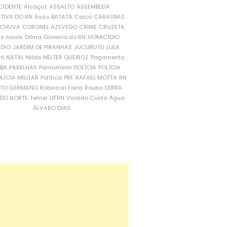
CIDENTE
Alcaçuz
ASSALTO
ASSEMBLEIA
ATIVA DO RN
Assu
BATATA
Caicó
CARAÚBAS
CHUVA
CORONEL AZEVEDO
CRIME
CRUZETA
is novos
Dilma
Governo do RN
HOMICÍDIO
NDIO
JARDIM DE PIRANHAS
JUCURUTU
LULA
ró
NATAL
Nilda
NÉLTER QUEIROZ
Pagamento
ÍBA
PARELHAS
Parnamirim
POLÍCIA
POLÍCIA
LÍCIA MILITAR
Política
PRF
RAFAEL MOTTA
RN
RTO GERMANO
Robinson Faria
Roubo
SERRA
DO NORTE
Temer
UFRN
Vivaldo Costa
Água
ÁLVARO DIAS