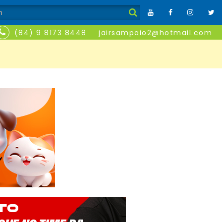
(84) 9 8173 8448
jairsampaio2@hotmail.com