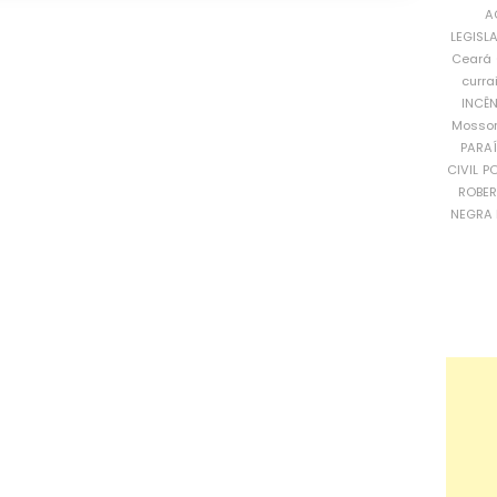
A
LEGISL
Ceará
curra
INCÊ
Mosso
PARA
CIVIL
PO
ROBE
NEGRA 