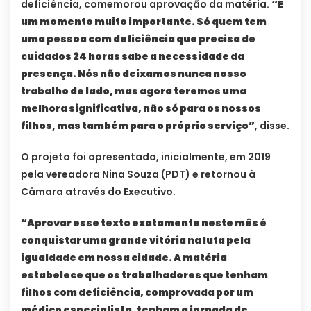
deficiência, comemorou aprovação da matéria.
“É
um momento muito importante. Só quem tem
uma pessoa com deficiência que precisa de
cuidados 24 horas sabe a necessidade da
presença. Nós não deixamos nunca nosso
trabalho de lado, mas agora teremos uma
melhora significativa, não só para os nossos
filhos, mas também para o próprio serviço”
, disse.
O projeto foi apresentado, inicialmente, em 2019
pela vereadora Nina Souza (PDT) e retornou à
Câmara através do Executivo.
“Aprovar esse texto exatamente neste mês é
conquistar uma grande vitória na luta pela
igualdade em nossa cidade. A matéria
estabelece que os trabalhadores que tenham
filhos com deficiência, comprovada por um
médico especialista, tenham a jornada de