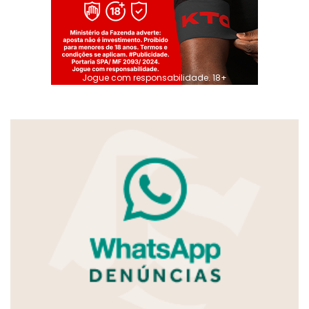
Jogue com responsabilidade. 18+