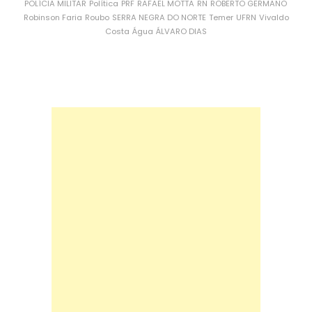
POLÍCIA MILITAR
Política
PRF
RAFAEL MOTTA
RN
ROBERTO GERMANO
Robinson Faria
Roubo
SERRA NEGRA DO NORTE
Temer
UFRN
Vivaldo
Costa
Água
ÁLVARO DIAS