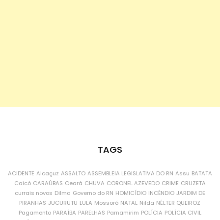
TAGS
ACIDENTE
Alcaçuz
ASSALTO
ASSEMBLEIA LEGISLATIVA DO RN
Assu
BATATA
Caicó
CARAÚBAS
Ceará
CHUVA
CORONEL AZEVEDO
CRIME
CRUZETA
currais novos
Dilma
Governo do RN
HOMICÍDIO
INCÊNDIO
JARDIM DE
PIRANHAS
JUCURUTU
LULA
Mossoró
NATAL
Nilda
NÉLTER QUEIROZ
Pagamento
PARAÍBA
PARELHAS
Parnamirim
POLÍCIA
POLÍCIA CIVIL