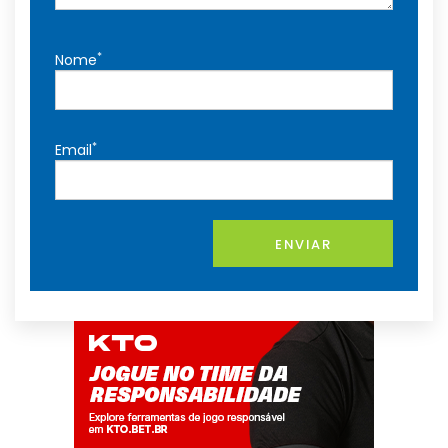
*
Nome
*
Email
ENVIAR