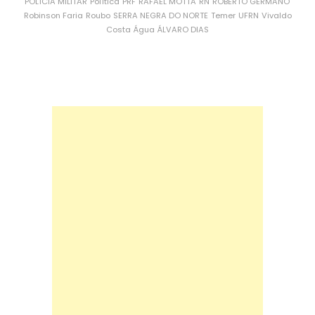
POLÍCIA MILITAR
Política
PRF
RAFAEL MOTTA
RN
ROBERTO GERMANO
Robinson Faria
Roubo
SERRA NEGRA DO NORTE
Temer
UFRN
Vivaldo
Costa
Água
ÁLVARO DIAS