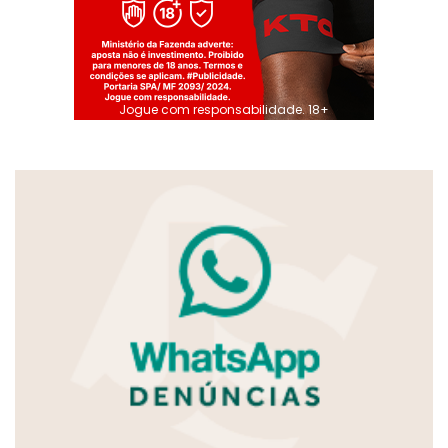
Jogue com responsabilidade. 18+