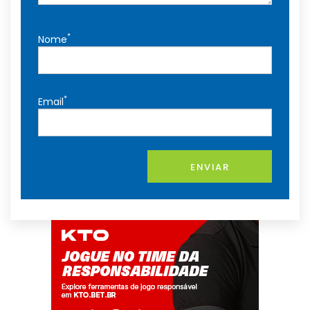
*
Nome
*
Email
ENVIAR