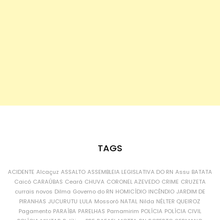
TAGS
ACIDENTE
Alcaçuz
ASSALTO
ASSEMBLEIA LEGISLATIVA DO RN
Assu
BATATA
Caicó
CARAÚBAS
Ceará
CHUVA
CORONEL AZEVEDO
CRIME
CRUZETA
currais novos
Dilma
Governo do RN
HOMICÍDIO
INCÊNDIO
JARDIM DE
PIRANHAS
JUCURUTU
LULA
Mossoró
NATAL
Nilda
NÉLTER QUEIROZ
Pagamento
PARAÍBA
PARELHAS
Parnamirim
POLÍCIA
POLÍCIA CIVIL