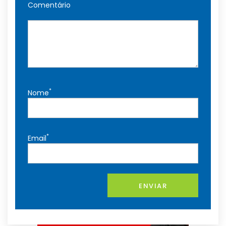
Comentário
*
Nome
*
Email
ENVIAR