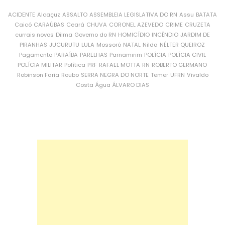
ACIDENTE
Alcaçuz
ASSALTO
ASSEMBLEIA LEGISLATIVA DO RN
Assu
BATATA
Caicó
CARAÚBAS
Ceará
CHUVA
CORONEL AZEVEDO
CRIME
CRUZETA
currais novos
Dilma
Governo do RN
HOMICÍDIO
INCÊNDIO
JARDIM DE
PIRANHAS
JUCURUTU
LULA
Mossoró
NATAL
Nilda
NÉLTER QUEIROZ
Pagamento
PARAÍBA
PARELHAS
Parnamirim
POLÍCIA
POLÍCIA CIVIL
POLÍCIA MILITAR
Política
PRF
RAFAEL MOTTA
RN
ROBERTO GERMANO
Robinson Faria
Roubo
SERRA NEGRA DO NORTE
Temer
UFRN
Vivaldo
Costa
Água
ÁLVARO DIAS