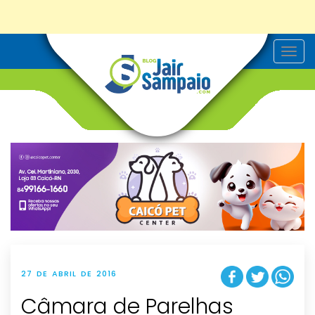
T
o
g
g
l
e
n
a
v
i
g
a
t
i
o
n
27 DE ABRIL DE 2016
Câmara de Parelhas