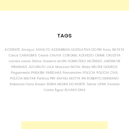
TAGS
ACIDENTE
Alcaçuz
ASSALTO
ASSEMBLEIA LEGISLATIVA DO RN
Assu
BATATA
Caicó
CARAÚBAS
Ceará
CHUVA
CORONEL AZEVEDO
CRIME
CRUZETA
currais novos
Dilma
Governo do RN
HOMICÍDIO
INCÊNDIO
JARDIM DE
PIRANHAS
JUCURUTU
LULA
Mossoró
NATAL
Nilda
NÉLTER QUEIROZ
Pagamento
PARAÍBA
PARELHAS
Parnamirim
POLÍCIA
POLÍCIA CIVIL
POLÍCIA MILITAR
Política
PRF
RAFAEL MOTTA
RN
ROBERTO GERMANO
Robinson Faria
Roubo
SERRA NEGRA DO NORTE
Temer
UFRN
Vivaldo
Costa
Água
ÁLVARO DIAS