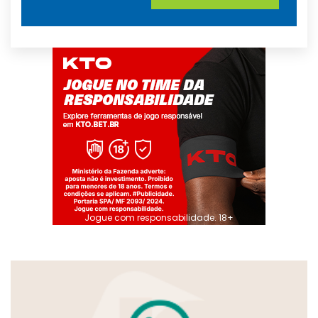
Jogue com responsabilidade. 18+