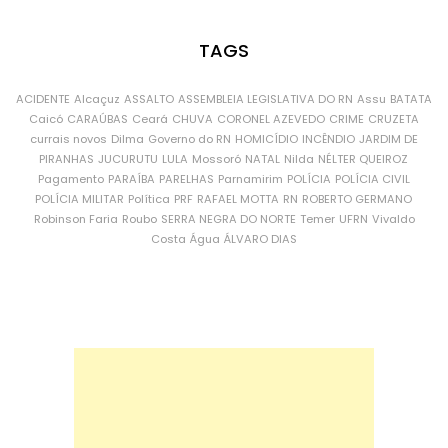
TAGS
ACIDENTE
Alcaçuz
ASSALTO
ASSEMBLEIA LEGISLATIVA DO RN
Assu
BATATA
Caicó
CARAÚBAS
Ceará
CHUVA
CORONEL AZEVEDO
CRIME
CRUZETA
currais novos
Dilma
Governo do RN
HOMICÍDIO
INCÊNDIO
JARDIM DE
PIRANHAS
JUCURUTU
LULA
Mossoró
NATAL
Nilda
NÉLTER QUEIROZ
Pagamento
PARAÍBA
PARELHAS
Parnamirim
POLÍCIA
POLÍCIA CIVIL
POLÍCIA MILITAR
Política
PRF
RAFAEL MOTTA
RN
ROBERTO GERMANO
Robinson Faria
Roubo
SERRA NEGRA DO NORTE
Temer
UFRN
Vivaldo
Costa
Água
ÁLVARO DIAS