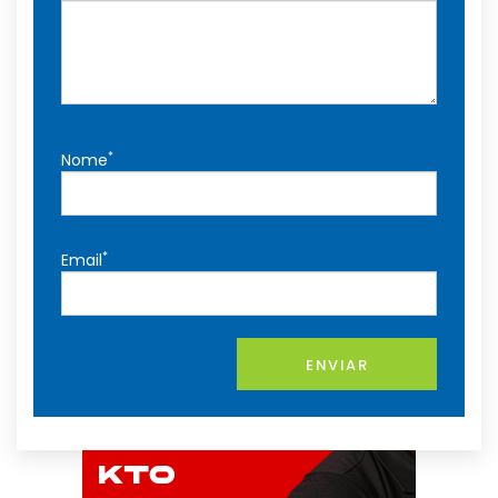
*
Nome
*
Email
ENVIAR