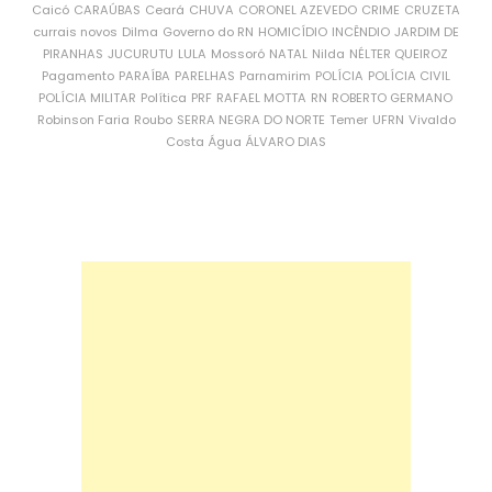
Caicó
CARAÚBAS
Ceará
CHUVA
CORONEL AZEVEDO
CRIME
CRUZETA
currais novos
Dilma
Governo do RN
HOMICÍDIO
INCÊNDIO
JARDIM DE
PIRANHAS
JUCURUTU
LULA
Mossoró
NATAL
Nilda
NÉLTER QUEIROZ
Pagamento
PARAÍBA
PARELHAS
Parnamirim
POLÍCIA
POLÍCIA CIVIL
POLÍCIA MILITAR
Política
PRF
RAFAEL MOTTA
RN
ROBERTO GERMANO
Robinson Faria
Roubo
SERRA NEGRA DO NORTE
Temer
UFRN
Vivaldo
Costa
Água
ÁLVARO DIAS