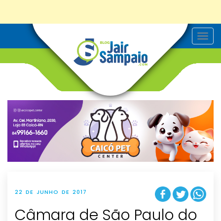
T
o
g
g
l
e
n
a
v
i
g
a
t
i
o
n
22 DE JUNHO DE 2017
Câmara de São Paulo do