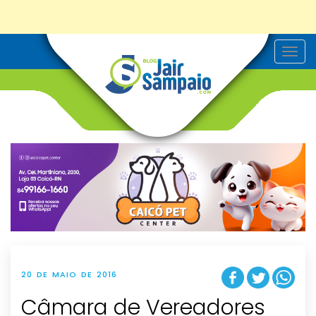
T
o
g
g
l
e
n
a
v
i
g
a
t
i
o
n
20 DE MAIO DE 2016
Câmara de Vereadores