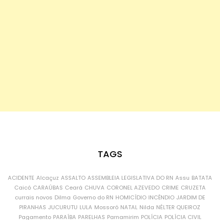
TAGS
ACIDENTE
Alcaçuz
ASSALTO
ASSEMBLEIA LEGISLATIVA DO RN
Assu
BATATA
Caicó
CARAÚBAS
Ceará
CHUVA
CORONEL AZEVEDO
CRIME
CRUZETA
currais novos
Dilma
Governo do RN
HOMICÍDIO
INCÊNDIO
JARDIM DE
PIRANHAS
JUCURUTU
LULA
Mossoró
NATAL
Nilda
NÉLTER QUEIROZ
Pagamento
PARAÍBA
PARELHAS
Parnamirim
POLÍCIA
POLÍCIA CIVIL