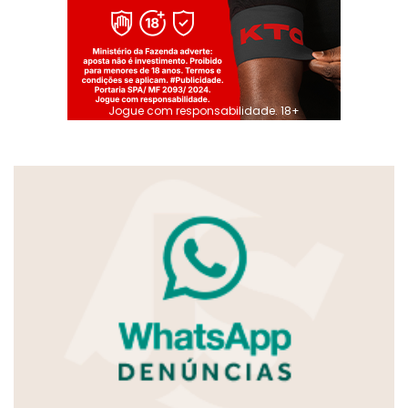
Jogue com responsabilidade. 18+