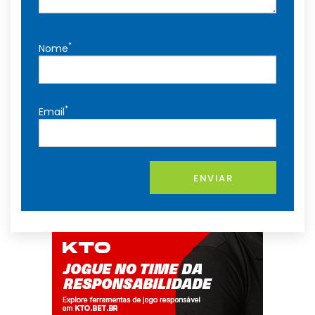
*
Nome
*
Email
ENVIAR