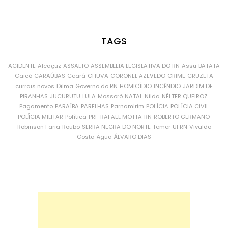
TAGS
ACIDENTE
Alcaçuz
ASSALTO
ASSEMBLEIA LEGISLATIVA DO RN
Assu
BATATA
Caicó
CARAÚBAS
Ceará
CHUVA
CORONEL AZEVEDO
CRIME
CRUZETA
currais novos
Dilma
Governo do RN
HOMICÍDIO
INCÊNDIO
JARDIM DE
PIRANHAS
JUCURUTU
LULA
Mossoró
NATAL
Nilda
NÉLTER QUEIROZ
Pagamento
PARAÍBA
PARELHAS
Parnamirim
POLÍCIA
POLÍCIA CIVIL
POLÍCIA MILITAR
Política
PRF
RAFAEL MOTTA
RN
ROBERTO GERMANO
Robinson Faria
Roubo
SERRA NEGRA DO NORTE
Temer
UFRN
Vivaldo
Costa
Água
ÁLVARO DIAS