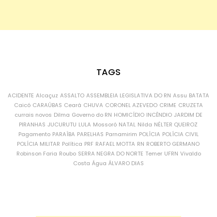
TAGS
ACIDENTE
Alcaçuz
ASSALTO
ASSEMBLEIA LEGISLATIVA DO RN
Assu
BATATA
Caicó
CARAÚBAS
Ceará
CHUVA
CORONEL AZEVEDO
CRIME
CRUZETA
currais novos
Dilma
Governo do RN
HOMICÍDIO
INCÊNDIO
JARDIM DE
PIRANHAS
JUCURUTU
LULA
Mossoró
NATAL
Nilda
NÉLTER QUEIROZ
Pagamento
PARAÍBA
PARELHAS
Parnamirim
POLÍCIA
POLÍCIA CIVIL
POLÍCIA MILITAR
Política
PRF
RAFAEL MOTTA
RN
ROBERTO GERMANO
Robinson Faria
Roubo
SERRA NEGRA DO NORTE
Temer
UFRN
Vivaldo
Costa
Água
ÁLVARO DIAS