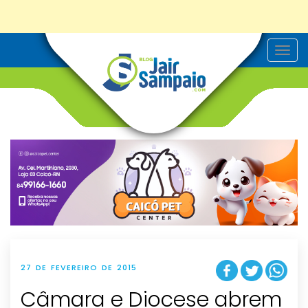
T
o
g
g
l
e
n
a
v
i
g
a
t
i
o
n
27 DE FEVEREIRO DE 2015
Câmara e Diocese abrem