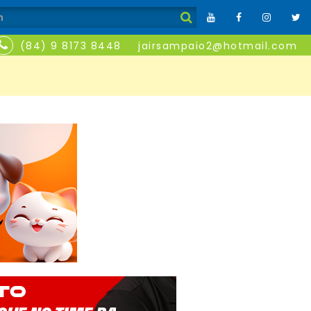
(84) 9 8173 8448
jairsampaio2@hotmail.com