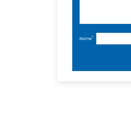
*
Nome