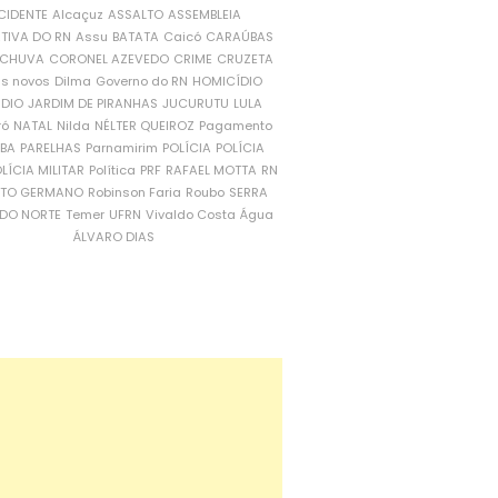
CIDENTE
Alcaçuz
ASSALTO
ASSEMBLEIA
ATIVA DO RN
Assu
BATATA
Caicó
CARAÚBAS
CHUVA
CORONEL AZEVEDO
CRIME
CRUZETA
is novos
Dilma
Governo do RN
HOMICÍDIO
NDIO
JARDIM DE PIRANHAS
JUCURUTU
LULA
ró
NATAL
Nilda
NÉLTER QUEIROZ
Pagamento
ÍBA
PARELHAS
Parnamirim
POLÍCIA
POLÍCIA
LÍCIA MILITAR
Política
PRF
RAFAEL MOTTA
RN
RTO GERMANO
Robinson Faria
Roubo
SERRA
DO NORTE
Temer
UFRN
Vivaldo Costa
Água
ÁLVARO DIAS