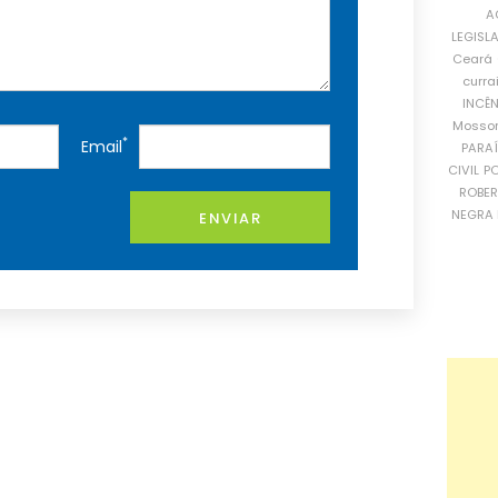
A
LEGISL
Ceará
curra
INCÊ
Mosso
*
Email
PARA
CIVIL
PO
ROBE
NEGRA 
ENVIAR