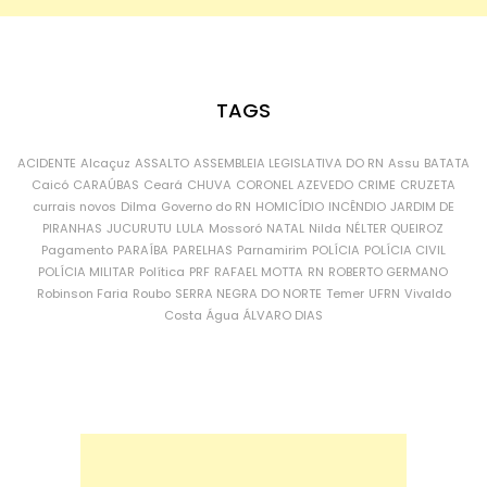
TAGS
ACIDENTE
Alcaçuz
ASSALTO
ASSEMBLEIA LEGISLATIVA DO RN
Assu
BATATA
Caicó
CARAÚBAS
Ceará
CHUVA
CORONEL AZEVEDO
CRIME
CRUZETA
currais novos
Dilma
Governo do RN
HOMICÍDIO
INCÊNDIO
JARDIM DE
PIRANHAS
JUCURUTU
LULA
Mossoró
NATAL
Nilda
NÉLTER QUEIROZ
Pagamento
PARAÍBA
PARELHAS
Parnamirim
POLÍCIA
POLÍCIA CIVIL
POLÍCIA MILITAR
Política
PRF
RAFAEL MOTTA
RN
ROBERTO GERMANO
Robinson Faria
Roubo
SERRA NEGRA DO NORTE
Temer
UFRN
Vivaldo
Costa
Água
ÁLVARO DIAS