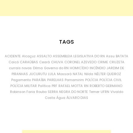
TAGS
ACIDENTE
Alcaçuz
ASSALTO
ASSEMBLEIA LEGISLATIVA DO RN
Assu
BATATA
Caicó
CARAÚBAS
Ceará
CHUVA
CORONEL AZEVEDO
CRIME
CRUZETA
currais novos
Dilma
Governo do RN
HOMICÍDIO
INCÊNDIO
JARDIM DE
PIRANHAS
JUCURUTU
LULA
Mossoró
NATAL
Nilda
NÉLTER QUEIROZ
Pagamento
PARAÍBA
PARELHAS
Parnamirim
POLÍCIA
POLÍCIA CIVIL
POLÍCIA MILITAR
Política
PRF
RAFAEL MOTTA
RN
ROBERTO GERMANO
Robinson Faria
Roubo
SERRA NEGRA DO NORTE
Temer
UFRN
Vivaldo
Costa
Água
ÁLVARO DIAS