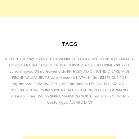
TAGS
ACIDENTE
Alcaçuz
ASSALTO
ASSEMBLEIA LEGISLATIVA DO RN
Assu
BATATA
Caicó
CARAÚBAS
Ceará
CHUVA
CORONEL AZEVEDO
CRIME
CRUZETA
currais novos
Dilma
Governo do RN
HOMICÍDIO
INCÊNDIO
JARDIM DE
PIRANHAS
JUCURUTU
LULA
Mossoró
NATAL
Nilda
NÉLTER QUEIROZ
Pagamento
PARAÍBA
PARELHAS
Parnamirim
POLÍCIA
POLÍCIA CIVIL
POLÍCIA MILITAR
Política
PRF
RAFAEL MOTTA
RN
ROBERTO GERMANO
Robinson Faria
Roubo
SERRA NEGRA DO NORTE
Temer
UFRN
Vivaldo
Costa
Água
ÁLVARO DIAS