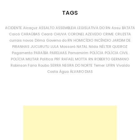
TAGS
ACIDENTE
Alcaçuz
ASSALTO
ASSEMBLEIA LEGISLATIVA DO RN
Assu
BATATA
Caicó
CARAÚBAS
Ceará
CHUVA
CORONEL AZEVEDO
CRIME
CRUZETA
currais novos
Dilma
Governo do RN
HOMICÍDIO
INCÊNDIO
JARDIM DE
PIRANHAS
JUCURUTU
LULA
Mossoró
NATAL
Nilda
NÉLTER QUEIROZ
Pagamento
PARAÍBA
PARELHAS
Parnamirim
POLÍCIA
POLÍCIA CIVIL
POLÍCIA MILITAR
Política
PRF
RAFAEL MOTTA
RN
ROBERTO GERMANO
Robinson Faria
Roubo
SERRA NEGRA DO NORTE
Temer
UFRN
Vivaldo
Costa
Água
ÁLVARO DIAS