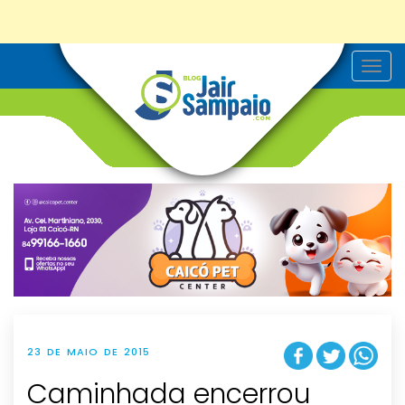
T
o
g
g
l
e
n
a
v
i
g
a
t
i
o
n
23 DE MAIO DE 2015
Caminhada encerrou