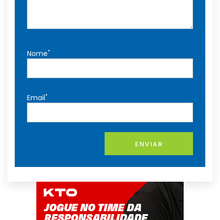
*
Nome
*
Email
ENVIAR