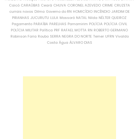
Caicó
CARAÚBAS
Ceará
CHUVA
CORONEL AZEVEDO
CRIME
CRUZETA
currais novos
Dilma
Governo do RN
HOMICÍDIO
INCÊNDIO
JARDIM DE
PIRANHAS
JUCURUTU
LULA
Mossoró
NATAL
Nilda
NÉLTER QUEIROZ
Pagamento
PARAÍBA
PARELHAS
Parnamirim
POLÍCIA
POLÍCIA CIVIL
POLÍCIA MILITAR
Política
PRF
RAFAEL MOTTA
RN
ROBERTO GERMANO
Robinson Faria
Roubo
SERRA NEGRA DO NORTE
Temer
UFRN
Vivaldo
Costa
Água
ÁLVARO DIAS