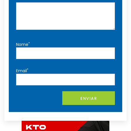
*
Nome
*
Email
ENVIAR