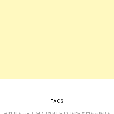
TAGS
ACIDENTE
Alcaçuz
ASSALTO
ASSEMBLEIA LEGISLATIVA DO RN
Assu
BATATA