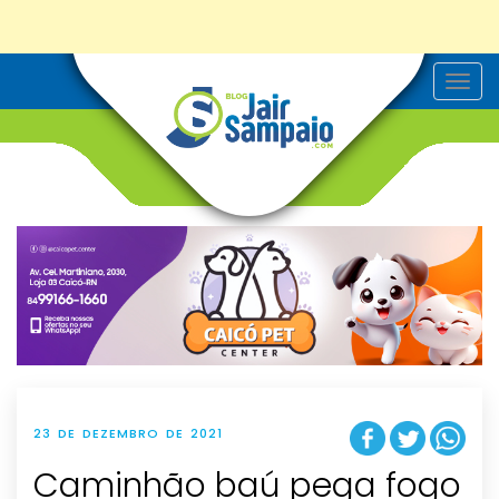
T
o
g
g
l
e
n
a
v
i
g
a
t
i
o
n
23 DE DEZEMBRO DE 2021
Caminhão baú pega fogo