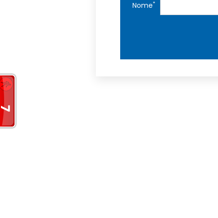
*
Nome