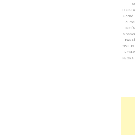
A
LEGISL
Ceará
curra
INCÊ
Mosso
PARA
CIVIL
PO
ROBE
NEGRA 