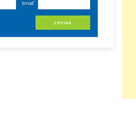
*
Email
ENVIAR