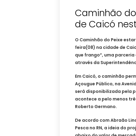
Caminhão do 
de Caicó nest
O Caminhão do Peixe estar
feira(08) na cidade de Cai
que frango”, uma parceria 
através da Superintendênci
Em Caicó, o caminhão perm
Açougue Público, na Avenid
será disponibilizada pela 
acontece a pelo menos trê
Roberto Germano.
De acordo com Abraão Linc
Pesca no RN, a ideia do pr
abaixo do valor de mercado