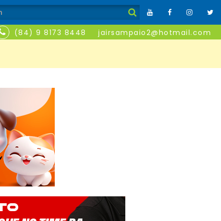
(84) 9 8173 8448
jairsampaio2@hotmail.com