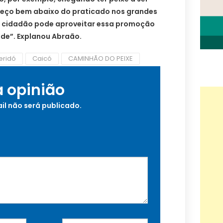
 preço bem abaixo do praticado nos grandes
 cidadão pode aproveitar essa promoção
ade”. Explanou Abraão.
eridó
Caicó
CAMINHÃO DO PEIXE
a opinião
il não será publicado.