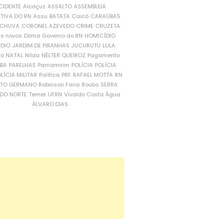
CIDENTE
Alcaçuz
ASSALTO
ASSEMBLEIA
ATIVA DO RN
Assu
BATATA
Caicó
CARAÚBAS
CHUVA
CORONEL AZEVEDO
CRIME
CRUZETA
is novos
Dilma
Governo do RN
HOMICÍDIO
NDIO
JARDIM DE PIRANHAS
JUCURUTU
LULA
ró
NATAL
Nilda
NÉLTER QUEIROZ
Pagamento
ÍBA
PARELHAS
Parnamirim
POLÍCIA
POLÍCIA
LÍCIA MILITAR
Política
PRF
RAFAEL MOTTA
RN
RTO GERMANO
Robinson Faria
Roubo
SERRA
DO NORTE
Temer
UFRN
Vivaldo Costa
Água
ÁLVARO DIAS