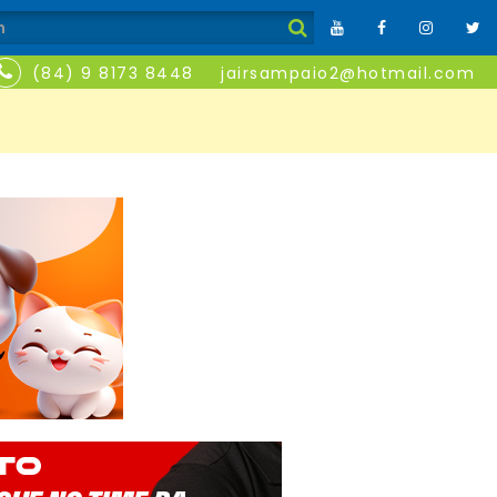
(84) 9 8173 8448
jairsampaio2@hotmail.com