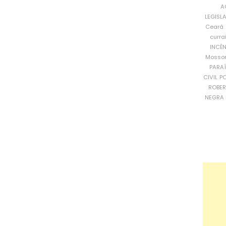
A
LEGISL
Ceará
curra
INCÊ
Mosso
PARA
CIVIL
PO
ROBE
NEGRA 