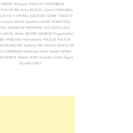
CIDENTE
Alcaçuz
ASSALTO
ASSEMBLEIA
ATIVA DO RN
Assu
BATATA
Caicó
CARAÚBAS
CHUVA
CORONEL AZEVEDO
CRIME
CRUZETA
is novos
Dilma
Governo do RN
HOMICÍDIO
NDIO
JARDIM DE PIRANHAS
JUCURUTU
LULA
ró
NATAL
Nilda
NÉLTER QUEIROZ
Pagamento
ÍBA
PARELHAS
Parnamirim
POLÍCIA
POLÍCIA
LÍCIA MILITAR
Política
PRF
RAFAEL MOTTA
RN
RTO GERMANO
Robinson Faria
Roubo
SERRA
DO NORTE
Temer
UFRN
Vivaldo Costa
Água
ÁLVARO DIAS