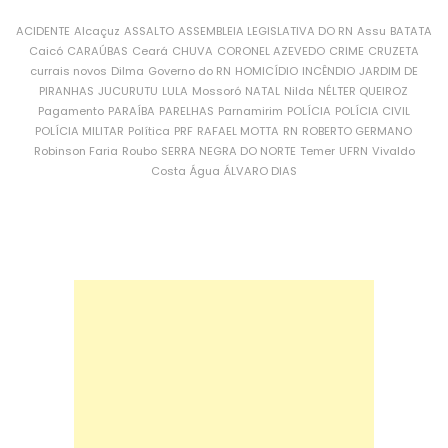
ACIDENTE
Alcaçuz
ASSALTO
ASSEMBLEIA LEGISLATIVA DO RN
Assu
BATATA
Caicó
CARAÚBAS
Ceará
CHUVA
CORONEL AZEVEDO
CRIME
CRUZETA
currais novos
Dilma
Governo do RN
HOMICÍDIO
INCÊNDIO
JARDIM DE
PIRANHAS
JUCURUTU
LULA
Mossoró
NATAL
Nilda
NÉLTER QUEIROZ
Pagamento
PARAÍBA
PARELHAS
Parnamirim
POLÍCIA
POLÍCIA CIVIL
POLÍCIA MILITAR
Política
PRF
RAFAEL MOTTA
RN
ROBERTO GERMANO
Robinson Faria
Roubo
SERRA NEGRA DO NORTE
Temer
UFRN
Vivaldo
Costa
Água
ÁLVARO DIAS