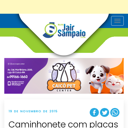
T
o
g
g
l
e
n
a
v
i
g
a
t
i
o
n
19 DE NOVEMBRO DE 2015
Caminhonete com placas