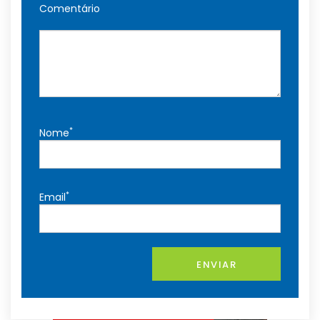
Comentário
*
Nome
*
Email
ENVIAR