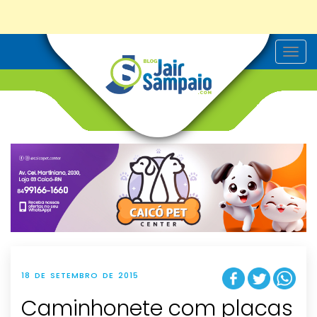
T
o
g
g
l
e
n
a
v
i
g
a
t
i
o
n
18 DE SETEMBRO DE 2015
Caminhonete com placas