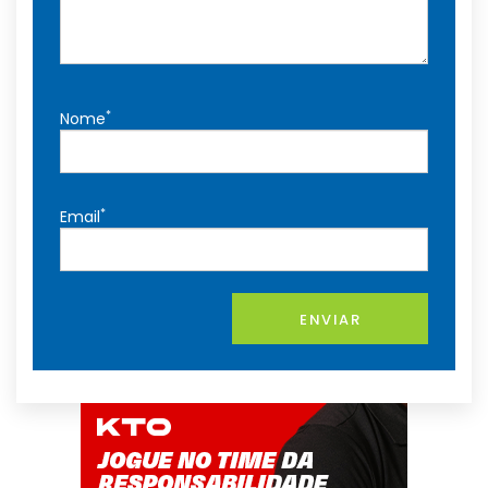
*
Nome
*
Email
ENVIAR