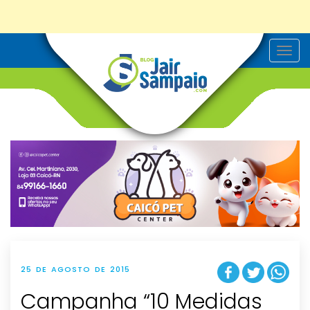
T
o
g
g
l
e
n
a
v
i
g
a
t
i
o
n
25 DE AGOSTO DE 2015
Campanha “10 Medidas