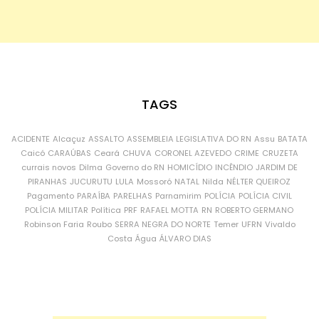
TAGS
ACIDENTE
Alcaçuz
ASSALTO
ASSEMBLEIA LEGISLATIVA DO RN
Assu
BATATA
Caicó
CARAÚBAS
Ceará
CHUVA
CORONEL AZEVEDO
CRIME
CRUZETA
currais novos
Dilma
Governo do RN
HOMICÍDIO
INCÊNDIO
JARDIM DE
PIRANHAS
JUCURUTU
LULA
Mossoró
NATAL
Nilda
NÉLTER QUEIROZ
Pagamento
PARAÍBA
PARELHAS
Parnamirim
POLÍCIA
POLÍCIA CIVIL
POLÍCIA MILITAR
Política
PRF
RAFAEL MOTTA
RN
ROBERTO GERMANO
Robinson Faria
Roubo
SERRA NEGRA DO NORTE
Temer
UFRN
Vivaldo
Costa
Água
ÁLVARO DIAS