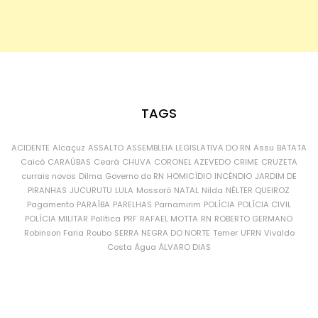
TAGS
ACIDENTE
Alcaçuz
ASSALTO
ASSEMBLEIA LEGISLATIVA DO RN
Assu
BATATA
Caicó
CARAÚBAS
Ceará
CHUVA
CORONEL AZEVEDO
CRIME
CRUZETA
currais novos
Dilma
Governo do RN
HOMICÍDIO
INCÊNDIO
JARDIM DE
PIRANHAS
JUCURUTU
LULA
Mossoró
NATAL
Nilda
NÉLTER QUEIROZ
Pagamento
PARAÍBA
PARELHAS
Parnamirim
POLÍCIA
POLÍCIA CIVIL
POLÍCIA MILITAR
Política
PRF
RAFAEL MOTTA
RN
ROBERTO GERMANO
Robinson Faria
Roubo
SERRA NEGRA DO NORTE
Temer
UFRN
Vivaldo
Costa
Água
ÁLVARO DIAS