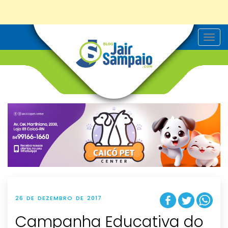
T
o
g
g
l
e
n
a
v
i
g
a
t
i
o
n
26 DE DEZEMBRO DE 2017
Campanha Educativa do