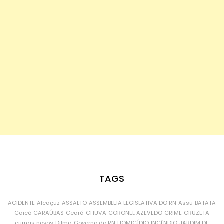
TAGS
ACIDENTE
Alcaçuz
ASSALTO
ASSEMBLEIA LEGISLATIVA DO RN
Assu
BATATA
Caicó
CARAÚBAS
Ceará
CHUVA
CORONEL AZEVEDO
CRIME
CRUZETA
currais novos
Dilma
Governo do RN
HOMICÍDIO
INCÊNDIO
JARDIM DE