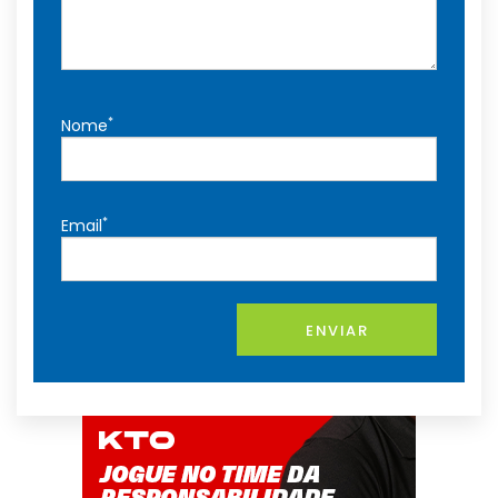
*
Nome
*
Email
ENVIAR