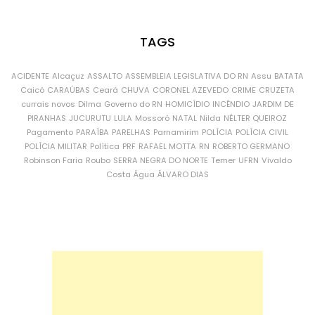
TAGS
ACIDENTE
Alcaçuz
ASSALTO
ASSEMBLEIA LEGISLATIVA DO RN
Assu
BATATA
Caicó
CARAÚBAS
Ceará
CHUVA
CORONEL AZEVEDO
CRIME
CRUZETA
currais novos
Dilma
Governo do RN
HOMICÍDIO
INCÊNDIO
JARDIM DE
PIRANHAS
JUCURUTU
LULA
Mossoró
NATAL
Nilda
NÉLTER QUEIROZ
Pagamento
PARAÍBA
PARELHAS
Parnamirim
POLÍCIA
POLÍCIA CIVIL
POLÍCIA MILITAR
Política
PRF
RAFAEL MOTTA
RN
ROBERTO GERMANO
Robinson Faria
Roubo
SERRA NEGRA DO NORTE
Temer
UFRN
Vivaldo
Costa
Água
ÁLVARO DIAS