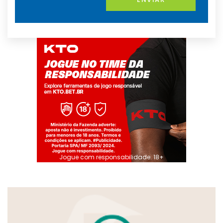
Jogue com responsabilidade. 18+