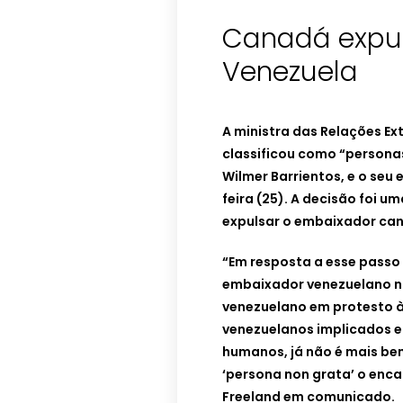
Canadá expu
Venezuela
A ministra das Relações Ex
classificou como “persona
Wilmer Barrientos, e o se
feira (25). A decisão foi u
expulsar o embaixador ca
“Em resposta a esse passo
embaixador venezuelano no
venezuelano em protesto à
venezuelanos implicados e
humanos, já não é mais b
‘persona non grata’ o enc
Freeland em comunicado.