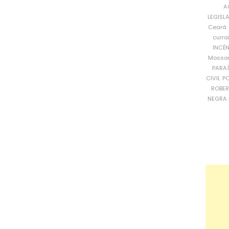
A
LEGISL
Ceará
curra
INCÊ
Mosso
PARA
CIVIL
PO
ROBE
NEGRA 