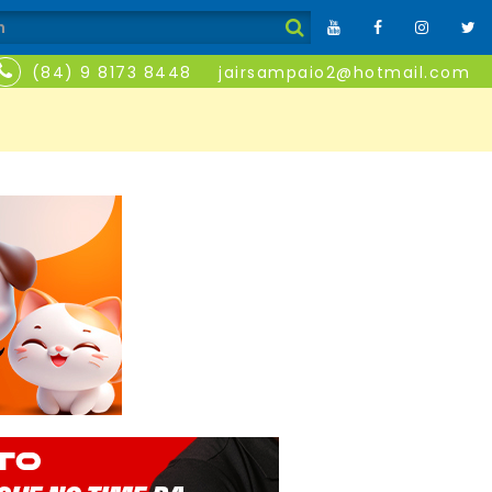
(84) 9 8173 8448
jairsampaio2@hotmail.com