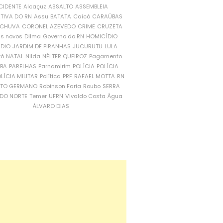
CIDENTE
Alcaçuz
ASSALTO
ASSEMBLEIA
ATIVA DO RN
Assu
BATATA
Caicó
CARAÚBAS
CHUVA
CORONEL AZEVEDO
CRIME
CRUZETA
is novos
Dilma
Governo do RN
HOMICÍDIO
NDIO
JARDIM DE PIRANHAS
JUCURUTU
LULA
ró
NATAL
Nilda
NÉLTER QUEIROZ
Pagamento
ÍBA
PARELHAS
Parnamirim
POLÍCIA
POLÍCIA
LÍCIA MILITAR
Política
PRF
RAFAEL MOTTA
RN
RTO GERMANO
Robinson Faria
Roubo
SERRA
DO NORTE
Temer
UFRN
Vivaldo Costa
Água
ÁLVARO DIAS