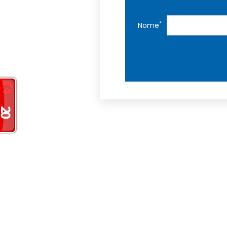
*
Nome