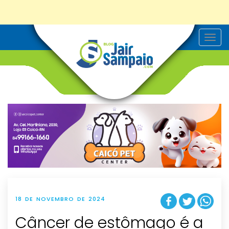
T
o
g
g
l
e
n
a
v
i
g
a
t
i
o
n
18 DE NOVEMBRO DE 2024
Câncer de estômago é a