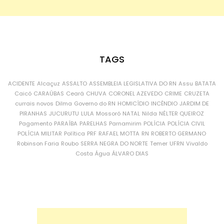
TAGS
ACIDENTE
Alcaçuz
ASSALTO
ASSEMBLEIA LEGISLATIVA DO RN
Assu
BATATA
Caicó
CARAÚBAS
Ceará
CHUVA
CORONEL AZEVEDO
CRIME
CRUZETA
currais novos
Dilma
Governo do RN
HOMICÍDIO
INCÊNDIO
JARDIM DE
PIRANHAS
JUCURUTU
LULA
Mossoró
NATAL
Nilda
NÉLTER QUEIROZ
Pagamento
PARAÍBA
PARELHAS
Parnamirim
POLÍCIA
POLÍCIA CIVIL
POLÍCIA MILITAR
Política
PRF
RAFAEL MOTTA
RN
ROBERTO GERMANO
Robinson Faria
Roubo
SERRA NEGRA DO NORTE
Temer
UFRN
Vivaldo
Costa
Água
ÁLVARO DIAS