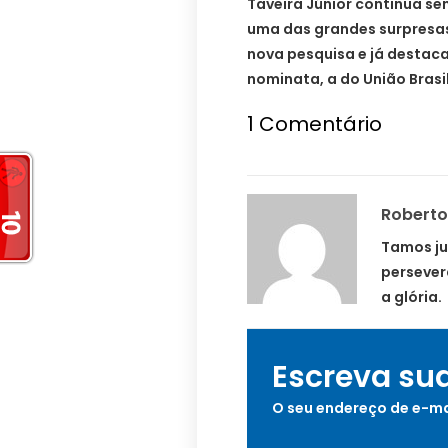
Taveira Júnior continua se
uma das grandes surpresa
nova pesquisa e já destaca
nominata, a do União Brasil
1
Comentário
Roberto
Tamos ju
persever
a glória.
Escreva su
O seu endereço de e-ma