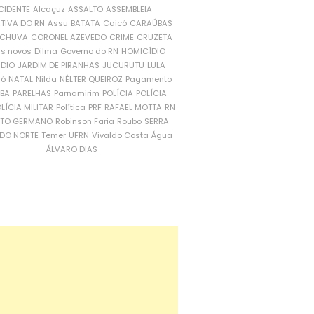
CIDENTE
Alcaçuz
ASSALTO
ASSEMBLEIA
ATIVA DO RN
Assu
BATATA
Caicó
CARAÚBAS
CHUVA
CORONEL AZEVEDO
CRIME
CRUZETA
is novos
Dilma
Governo do RN
HOMICÍDIO
NDIO
JARDIM DE PIRANHAS
JUCURUTU
LULA
ró
NATAL
Nilda
NÉLTER QUEIROZ
Pagamento
ÍBA
PARELHAS
Parnamirim
POLÍCIA
POLÍCIA
LÍCIA MILITAR
Política
PRF
RAFAEL MOTTA
RN
RTO GERMANO
Robinson Faria
Roubo
SERRA
DO NORTE
Temer
UFRN
Vivaldo Costa
Água
ÁLVARO DIAS