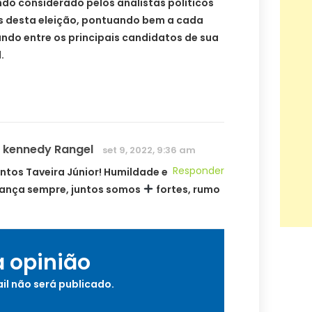
ndo considerado pelos analistas políticos
s desta eleição, pontuando bem a cada
ndo entre os principais candidatos de sua
.
 kennedy Rangel
set 9, 2022, 9:36 am
Responder
ntos Taveira Júnior! Humildade e
ança sempre, juntos somos
fortes, rumo
a opinião
il não será publicado.