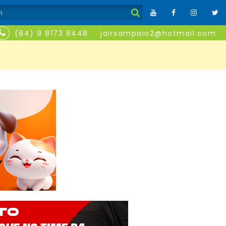
(84) 9 8173 8448
jairsampaio2@hotmail.com