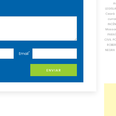
A
LEGISL
Ceará
curra
INCÊ
Mosso
PARA
CIVIL
PO
ROBE
NEGRA 
*
Email
ENVIAR