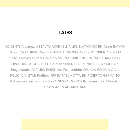
TAGS
ACIDENTE
Alcaçuz
ASSALTO
ASSEMBLEIA LEGISLATIVA DO RN
Assu
BATATA
Caicó
CARAÚBAS
Ceará
CHUVA
CORONEL AZEVEDO
CRIME
CRUZETA
currais novos
Dilma
Governo do RN
HOMICÍDIO
INCÊNDIO
JARDIM DE
PIRANHAS
JUCURUTU
LULA
Mossoró
NATAL
Nilda
NÉLTER QUEIROZ
Pagamento
PARAÍBA
PARELHAS
Parnamirim
POLÍCIA
POLÍCIA CIVIL
POLÍCIA MILITAR
Política
PRF
RAFAEL MOTTA
RN
ROBERTO GERMANO
Robinson Faria
Roubo
SERRA NEGRA DO NORTE
Temer
UFRN
Vivaldo
Costa
Água
ÁLVARO DIAS