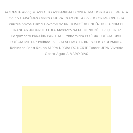
ACIDENTE
Alcaçuz
ASSALTO
ASSEMBLEIA LEGISLATIVA DO RN
Assu
BATATA
Caicó
CARAÚBAS
Ceará
CHUVA
CORONEL AZEVEDO
CRIME
CRUZETA
currais novos
Dilma
Governo do RN
HOMICÍDIO
INCÊNDIO
JARDIM DE
PIRANHAS
JUCURUTU
LULA
Mossoró
NATAL
Nilda
NÉLTER QUEIROZ
Pagamento
PARAÍBA
PARELHAS
Parnamirim
POLÍCIA
POLÍCIA CIVIL
POLÍCIA MILITAR
Política
PRF
RAFAEL MOTTA
RN
ROBERTO GERMANO
Robinson Faria
Roubo
SERRA NEGRA DO NORTE
Temer
UFRN
Vivaldo
Costa
Água
ÁLVARO DIAS