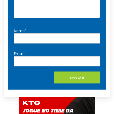
*
Nome
*
Email
ENVIAR