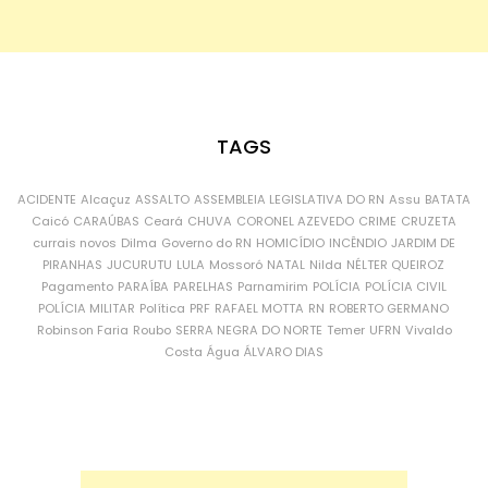
TAGS
ACIDENTE
Alcaçuz
ASSALTO
ASSEMBLEIA LEGISLATIVA DO RN
Assu
BATATA
Caicó
CARAÚBAS
Ceará
CHUVA
CORONEL AZEVEDO
CRIME
CRUZETA
currais novos
Dilma
Governo do RN
HOMICÍDIO
INCÊNDIO
JARDIM DE
PIRANHAS
JUCURUTU
LULA
Mossoró
NATAL
Nilda
NÉLTER QUEIROZ
Pagamento
PARAÍBA
PARELHAS
Parnamirim
POLÍCIA
POLÍCIA CIVIL
POLÍCIA MILITAR
Política
PRF
RAFAEL MOTTA
RN
ROBERTO GERMANO
Robinson Faria
Roubo
SERRA NEGRA DO NORTE
Temer
UFRN
Vivaldo
Costa
Água
ÁLVARO DIAS