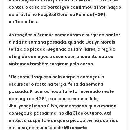
informações são da própria família do artista, que
contou o caso ao portal
g1
e confirmou a internação
do artista no Hospital Geral de Palmas (HGP),
no Tocantins.
As reações alérgicas começaram a surgir no cantor
ainda na semana passada, quando Darlyn Morais
teria sido picado. Segundo os familiares, a região
atingida começou a escurecer, enquanto outros
sintomas também surgiram pelo corpo.
“Ele sentiu fraqueza pelo corpo e começou a
escurecer o rosto na terça-feira da semana
passada. Procurou hospital e foi internado neste
domingo no HGP”, explicou a esposa dele,
Jhullyenny Lisboa Silva, comentando que o marido
começou a passar mal no dia 31 de outubro. Até
então, a suspeita é de que a picada tenha ocorrido
em casa, no município de
Miranorte
.