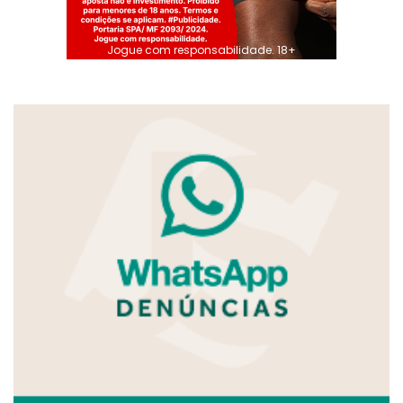
Jogue com responsabilidade. 18+