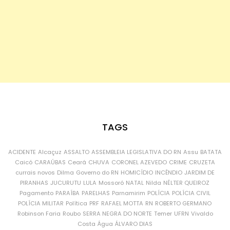
TAGS
ACIDENTE
Alcaçuz
ASSALTO
ASSEMBLEIA LEGISLATIVA DO RN
Assu
BATATA
Caicó
CARAÚBAS
Ceará
CHUVA
CORONEL AZEVEDO
CRIME
CRUZETA
currais novos
Dilma
Governo do RN
HOMICÍDIO
INCÊNDIO
JARDIM DE
PIRANHAS
JUCURUTU
LULA
Mossoró
NATAL
Nilda
NÉLTER QUEIROZ
Pagamento
PARAÍBA
PARELHAS
Parnamirim
POLÍCIA
POLÍCIA CIVIL
POLÍCIA MILITAR
Política
PRF
RAFAEL MOTTA
RN
ROBERTO GERMANO
Robinson Faria
Roubo
SERRA NEGRA DO NORTE
Temer
UFRN
Vivaldo
Costa
Água
ÁLVARO DIAS