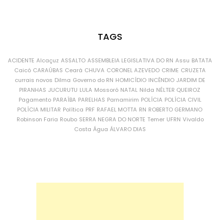
TAGS
ACIDENTE
Alcaçuz
ASSALTO
ASSEMBLEIA LEGISLATIVA DO RN
Assu
BATATA
Caicó
CARAÚBAS
Ceará
CHUVA
CORONEL AZEVEDO
CRIME
CRUZETA
currais novos
Dilma
Governo do RN
HOMICÍDIO
INCÊNDIO
JARDIM DE
PIRANHAS
JUCURUTU
LULA
Mossoró
NATAL
Nilda
NÉLTER QUEIROZ
Pagamento
PARAÍBA
PARELHAS
Parnamirim
POLÍCIA
POLÍCIA CIVIL
POLÍCIA MILITAR
Política
PRF
RAFAEL MOTTA
RN
ROBERTO GERMANO
Robinson Faria
Roubo
SERRA NEGRA DO NORTE
Temer
UFRN
Vivaldo
Costa
Água
ÁLVARO DIAS