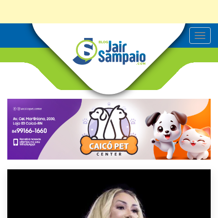
T
o
g
g
l
e
n
a
v
i
g
a
t
i
o
n