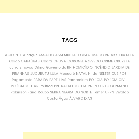
TAGS
ACIDENTE
Alcaçuz
ASSALTO
ASSEMBLEIA LEGISLATIVA DO RN
Assu
BATATA
Caicó
CARAÚBAS
Ceará
CHUVA
CORONEL AZEVEDO
CRIME
CRUZETA
currais novos
Dilma
Governo do RN
HOMICÍDIO
INCÊNDIO
JARDIM DE
PIRANHAS
JUCURUTU
LULA
Mossoró
NATAL
Nilda
NÉLTER QUEIROZ
Pagamento
PARAÍBA
PARELHAS
Parnamirim
POLÍCIA
POLÍCIA CIVIL
POLÍCIA MILITAR
Política
PRF
RAFAEL MOTTA
RN
ROBERTO GERMANO
Robinson Faria
Roubo
SERRA NEGRA DO NORTE
Temer
UFRN
Vivaldo
Costa
Água
ÁLVARO DIAS