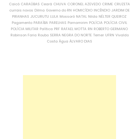
Caicó
CARAÚBAS
Ceará
CHUVA
CORONEL AZEVEDO
CRIME
CRUZETA
currais novos
Dilma
Governo do RN
HOMICÍDIO
INCÊNDIO
JARDIM DE
PIRANHAS
JUCURUTU
LULA
Mossoró
NATAL
Nilda
NÉLTER QUEIROZ
Pagamento
PARAÍBA
PARELHAS
Parnamirim
POLÍCIA
POLÍCIA CIVIL
POLÍCIA MILITAR
Política
PRF
RAFAEL MOTTA
RN
ROBERTO GERMANO
Robinson Faria
Roubo
SERRA NEGRA DO NORTE
Temer
UFRN
Vivaldo
Costa
Água
ÁLVARO DIAS