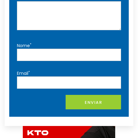
*
Nome
*
Email
ENVIAR