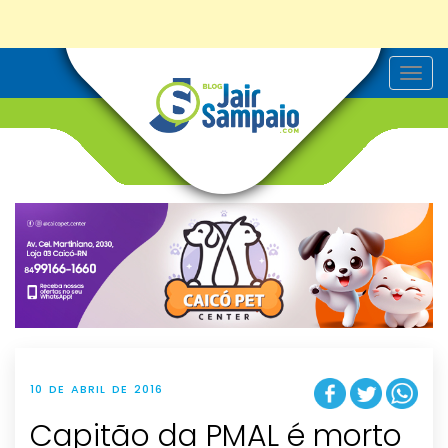
T
o
g
g
l
e
n
a
v
i
g
a
t
i
o
n
10 DE ABRIL DE 2016
Capitão da PMAL é morto