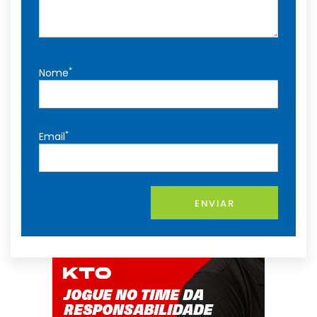
*
Nome
*
Email
ENVIAR