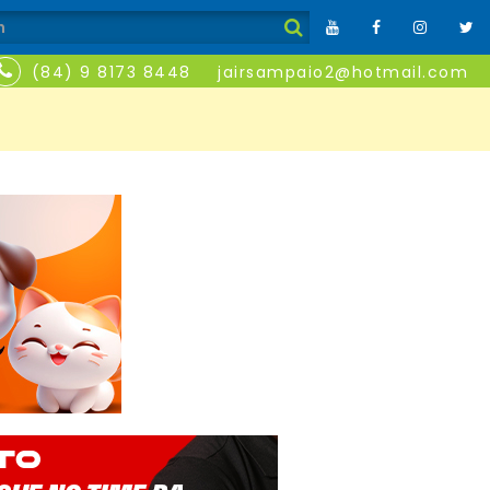
(84) 9 8173 8448
jairsampaio2@hotmail.com