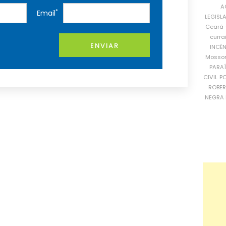
A
*
Email
LEGISL
Ceará
curra
ENVIAR
INCÊ
Mosso
PARA
CIVIL
PO
ROBE
NEGRA 