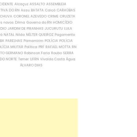
CIDENTE
Alcaçuz
ASSALTO
ASSEMBLEIA
ATIVA DO RN
Assu
BATATA
Caicó
CARAÚBAS
CHUVA
CORONEL AZEVEDO
CRIME
CRUZETA
is novos
Dilma
Governo do RN
HOMICÍDIO
NDIO
JARDIM DE PIRANHAS
JUCURUTU
LULA
ró
NATAL
Nilda
NÉLTER QUEIROZ
Pagamento
ÍBA
PARELHAS
Parnamirim
POLÍCIA
POLÍCIA
LÍCIA MILITAR
Política
PRF
RAFAEL MOTTA
RN
RTO GERMANO
Robinson Faria
Roubo
SERRA
DO NORTE
Temer
UFRN
Vivaldo Costa
Água
ÁLVARO DIAS