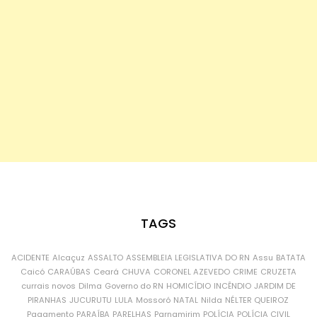
TAGS
ACIDENTE
Alcaçuz
ASSALTO
ASSEMBLEIA LEGISLATIVA DO RN
Assu
BATATA
Caicó
CARAÚBAS
Ceará
CHUVA
CORONEL AZEVEDO
CRIME
CRUZETA
currais novos
Dilma
Governo do RN
HOMICÍDIO
INCÊNDIO
JARDIM DE
PIRANHAS
JUCURUTU
LULA
Mossoró
NATAL
Nilda
NÉLTER QUEIROZ
Pagamento
PARAÍBA
PARELHAS
Parnamirim
POLÍCIA
POLÍCIA CIVIL