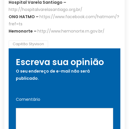
Hospital Varela Santiago –
http://hospitalvarelasantiago.org.br/
ONG HATMO –
https://www.facebook.com/hatmorn/?
fref=ts
Hemonorte –
http://www.hemonorte.rn.gov.br/
Capitão Styvison
Escreva sua opinião
O seu endereço de e-mail não será
publicado.
Comentário