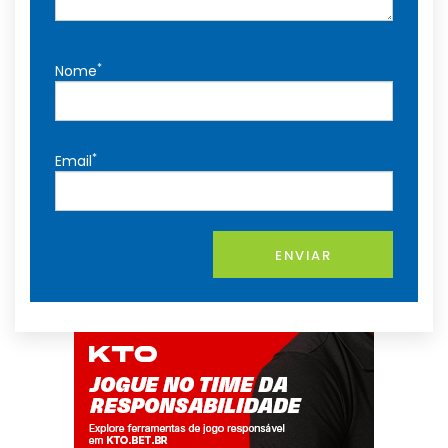
*
Nome
*
Email
ENVIAR