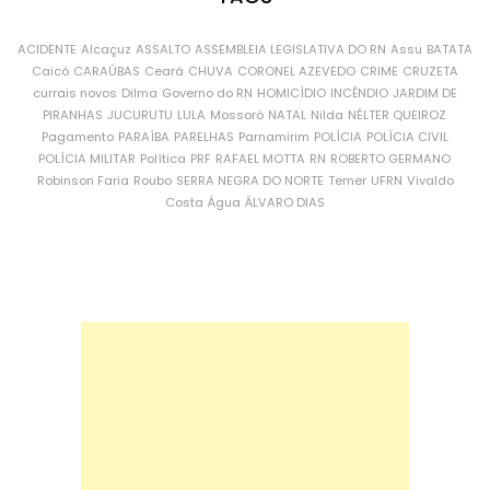
ACIDENTE
Alcaçuz
ASSALTO
ASSEMBLEIA LEGISLATIVA DO RN
Assu
BATATA
Caicó
CARAÚBAS
Ceará
CHUVA
CORONEL AZEVEDO
CRIME
CRUZETA
currais novos
Dilma
Governo do RN
HOMICÍDIO
INCÊNDIO
JARDIM DE
PIRANHAS
JUCURUTU
LULA
Mossoró
NATAL
Nilda
NÉLTER QUEIROZ
Pagamento
PARAÍBA
PARELHAS
Parnamirim
POLÍCIA
POLÍCIA CIVIL
POLÍCIA MILITAR
Política
PRF
RAFAEL MOTTA
RN
ROBERTO GERMANO
Robinson Faria
Roubo
SERRA NEGRA DO NORTE
Temer
UFRN
Vivaldo
Costa
Água
ÁLVARO DIAS