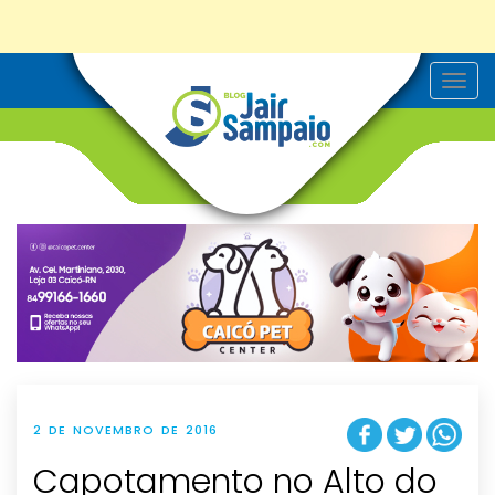
T
o
g
g
l
e
n
a
v
i
g
a
t
i
o
n
2 DE NOVEMBRO DE 2016
Capotamento no Alto do