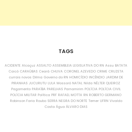
TAGS
ACIDENTE
Alcaçuz
ASSALTO
ASSEMBLEIA LEGISLATIVA DO RN
Assu
BATATA
Caicó
CARAÚBAS
Ceará
CHUVA
CORONEL AZEVEDO
CRIME
CRUZETA
currais novos
Dilma
Governo do RN
HOMICÍDIO
INCÊNDIO
JARDIM DE
PIRANHAS
JUCURUTU
LULA
Mossoró
NATAL
Nilda
NÉLTER QUEIROZ
Pagamento
PARAÍBA
PARELHAS
Parnamirim
POLÍCIA
POLÍCIA CIVIL
POLÍCIA MILITAR
Política
PRF
RAFAEL MOTTA
RN
ROBERTO GERMANO
Robinson Faria
Roubo
SERRA NEGRA DO NORTE
Temer
UFRN
Vivaldo
Costa
Água
ÁLVARO DIAS