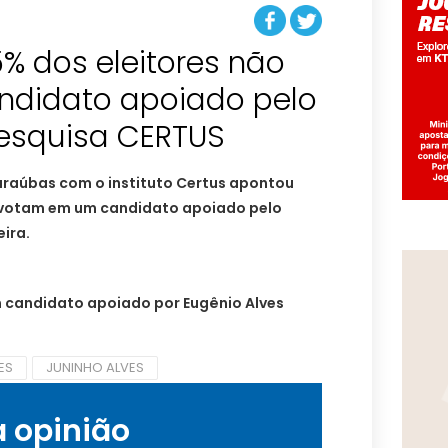
% dos eleitores não
didato apoiado pelo
 pesquisa CERTUS
araúbas com o instituto Certus apontou
o votam em um candidato apoiado pelo
eira.
 candidato apoiado por Eugênio Alves
ES
JUNINHO ALVES
a opinião