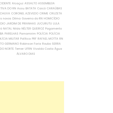
CIDENTE
Alcaçuz
ASSALTO
ASSEMBLEIA
ATIVA DO RN
Assu
BATATA
Caicó
CARAÚBAS
CHUVA
CORONEL AZEVEDO
CRIME
CRUZETA
is novos
Dilma
Governo do RN
HOMICÍDIO
NDIO
JARDIM DE PIRANHAS
JUCURUTU
LULA
ró
NATAL
Nilda
NÉLTER QUEIROZ
Pagamento
ÍBA
PARELHAS
Parnamirim
POLÍCIA
POLÍCIA
LÍCIA MILITAR
Política
PRF
RAFAEL MOTTA
RN
RTO GERMANO
Robinson Faria
Roubo
SERRA
DO NORTE
Temer
UFRN
Vivaldo Costa
Água
ÁLVARO DIAS