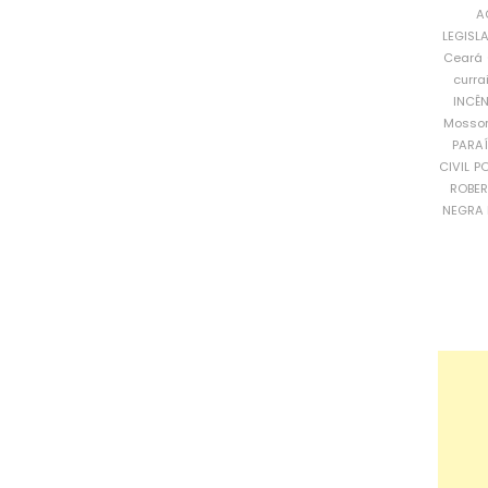
A
LEGISL
Ceará
curra
INCÊ
Mosso
PARA
CIVIL
PO
ROBE
NEGRA 