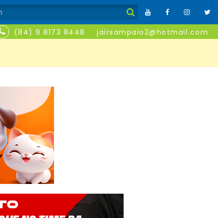
(84) 9 8173 8448
jairsampaio2@hotmail.com